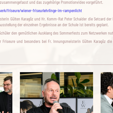
et, zusammengefasst und das zugehörige Promotionvideo vorgeführt.
rk/friseure/wiener-friseurlehrlinge-im-rampenlicht
terin Gülten Karagöz und Hr. Komm-Rat Peter Schaider die Setcard der 
Ausstellung der einzelnen Ergebnisse an der Schule ist bereits geplant.
Schüler den gemütlichen Ausklang des Sommerfests zum Netzwerken nut
 Friseure und besonders bei Fr. Innungsmeisterin Gülten Karagöz die 