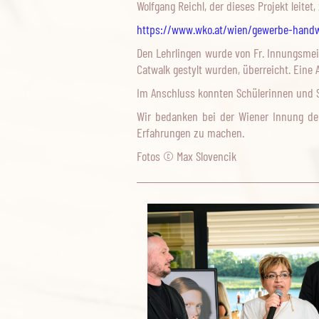
Wolfgang Reichl, der dieses Projekt leit
https://www.wko.at/wien/gewerbe-handwe
Den Lehrlingen wurde von Fr. Innungsmeis
Catwalk gestylt wurden, überreicht. Eine 
Im Anschluss konnten Schülerinnen und 
Wir bedanken bei der Wiener Innung der
Erfahrungen zu machen.
Fotos © Max Slovencik