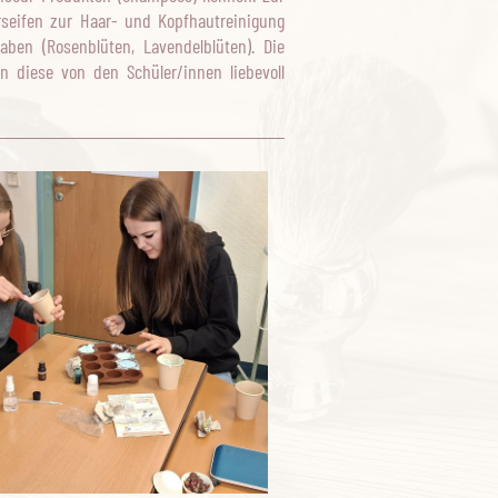
seifen zur Haar- und Kopfhautreinigung
gaben (Rosenblüten, Lavendelblüten). Die
 diese von den Schüler/innen liebevoll