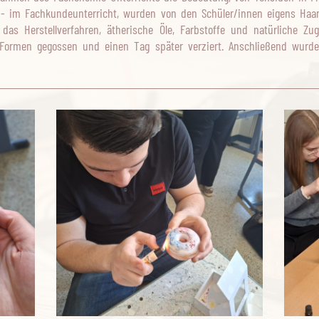
- im Fachkundeunterricht, wurden von den Schüler/innen eigens Haar
 das Herstellverfahren, ätherische Öle, Farbstoffe und natürliche Zu
 Formen gegossen und einen Tag später verziert. Anschließend wurden