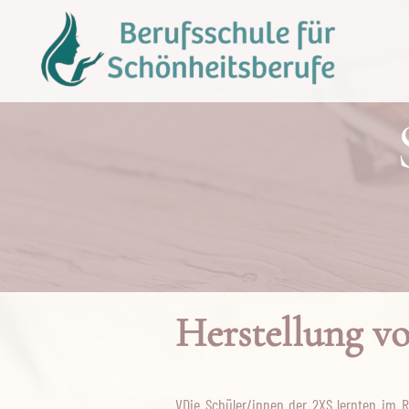
Herstellung vo
VDie Schüler/innen der 2XS lernten im 