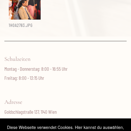
1H0A2783.JPG
Schulzeiten
Montag - Donnerstag: 8:00 - 16:55 Uhr
Freitag: 8:00 - 13:15 Uhr
Adresse
Goldschlagstraße 137, 1140 Wien
Tel.: 01/4000 95805
Diese Webseite verwendet Cookies. Hier kannst du auswählen,
Fax: 01/4000 99 95800