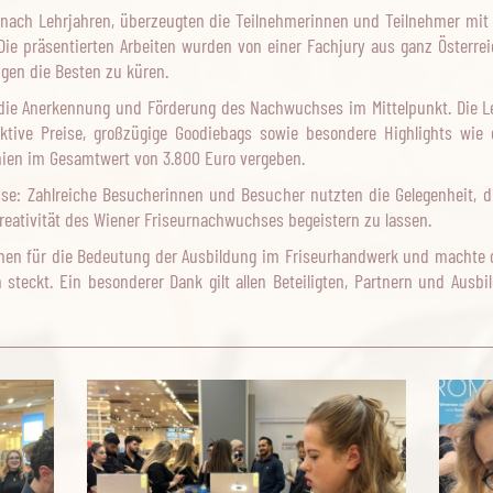
nach Lehrjahren, überzeugten die Teilnehmerinnen und Teilnehmer mit h
ie präsentierten Arbeiten wurden von einer Fachjury aus ganz Österrei
gen die Besten zu küren.
ie Anerkennung und Förderung des Nachwuchses im Mittelpunkt. Die Leh
aktive Preise, großzügige Goodiebags sowie besondere Highlights wie
ien im Gesamtwert von 3.800 Euro vergeben.
se: Zahlreiche Besucherinnen und Besucher nutzten die Gelegenheit, d
Kreativität des Wiener Friseurnachwuchses begeistern zu lassen.
ichen für die Bedeutung der Ausbildung im Friseurhandwerk und machte d
steckt. Ein besonderer Dank gilt allen Beteiligten, Partnern und Ausbi